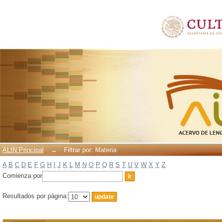
Filtrar por: Materia
ALIN Principal
→
Filtrar por: Materia
A
B
C
D
E
F
G
H
I
J
K
L
M
N
O
P
Q
R
S
T
U
V
W
X
Y
Z
Comienza por
Resultados por página: