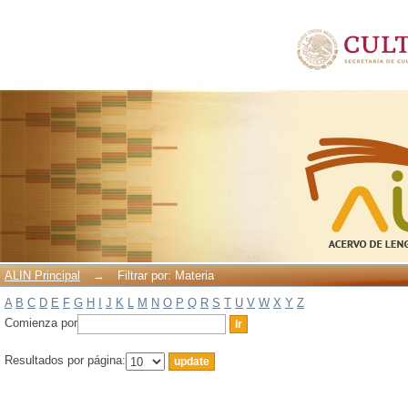
Filtrar por: Materia
ALIN Principal
→
Filtrar por: Materia
A
B
C
D
E
F
G
H
I
J
K
L
M
N
O
P
Q
R
S
T
U
V
W
X
Y
Z
Comienza por
Resultados por página: