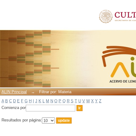
Filtrar por: Materia
ALIN Principal
→
Filtrar por: Materia
A
B
C
D
E
F
G
H
I
J
K
L
M
N
O
P
Q
R
S
T
U
V
W
X
Y
Z
Comienza por
Resultados por página: