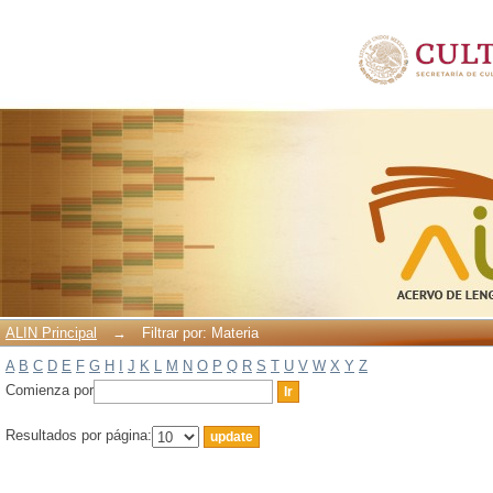
Filtrar por: Materia
ALIN Principal
→
Filtrar por: Materia
A
B
C
D
E
F
G
H
I
J
K
L
M
N
O
P
Q
R
S
T
U
V
W
X
Y
Z
Comienza por
Resultados por página: