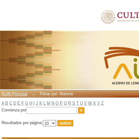
Filtrar por: Materia
ALIN Principal
→
Filtrar por: Materia
A
B
C
D
E
F
G
H
I
J
K
L
M
N
O
P
Q
R
S
T
U
V
W
X
Y
Z
Comienza por
Resultados por página: