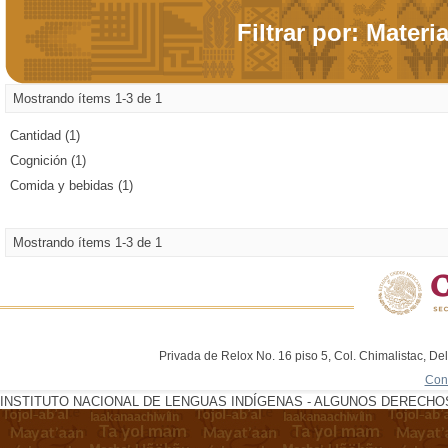
Filtrar por: Materi
Mostrando ítems 1-3 de 1
Cantidad (1)
Cognición (1)
Comida y bebidas (1)
Mostrando ítems 1-3 de 1
Privada de Relox No. 16 piso 5, Col. Chimalistac, De
Con
INSTITUTO NACIONAL DE LENGUAS INDÍGENAS - ALGUNOS DERECHOS