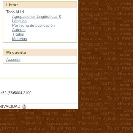
Listar
Todo ALIN
Agrupaciones Lingüísticas &
Lenguas
Por fecha de publicación
Autores
Títulos
Materias
Mi cuenta
Acceder
l. +52 (55)5004 2100
RIVACIDAD