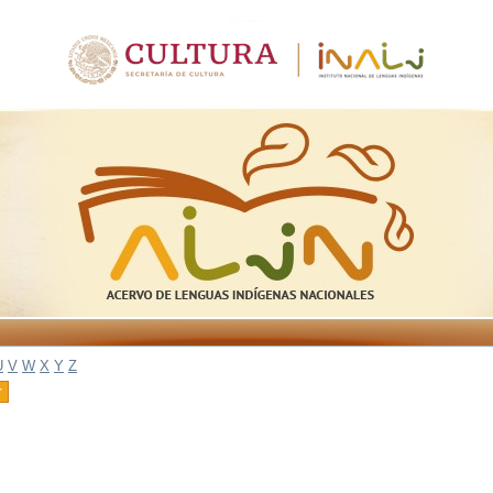
U
V
W
X
Y
Z