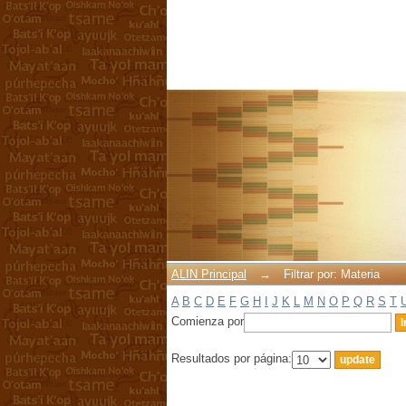
Filtrar por: Materia
ALIN Principal
→
Filtrar por: Materia
A
B
C
D
E
F
G
H
I
J
K
L
M
N
O
P
Q
R
S
T
Comienza por
Resultados por página: