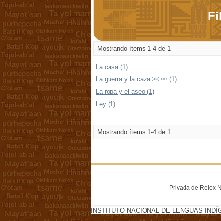
Fi
Mostrando ítems 1-4 de 1
La casa (1)
La guerra y la caza ￼ ￼ (1)
La ropa y el aseo (1)
Ley (1)
Mostrando ítems 1-4 de 1
Privada de Relox No
INSTITUTO NACIONAL DE LENGUAS INDÍ