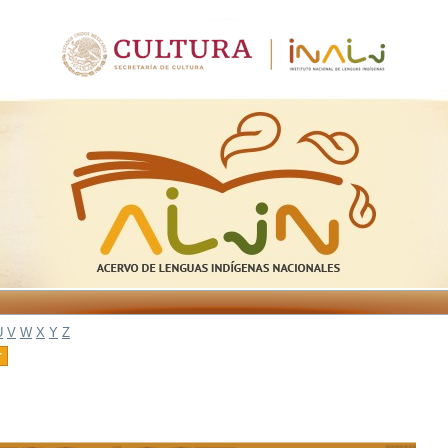
U
V
W
X
Y
Z