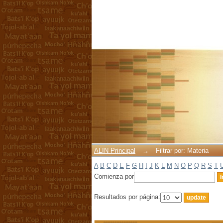
Filtrar por: Materia
ALIN Principal
→
Filtrar por: Materia
A
B
C
D
E
F
G
H
I
J
K
L
M
N
O
P
Q
R
S
T
Comienza por
Resultados por página: