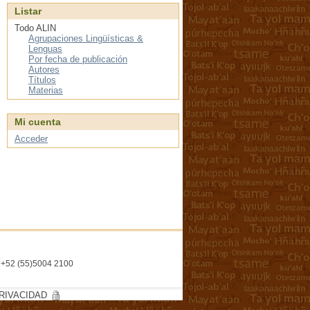
Listar
Todo ALIN
Agrupaciones Lingüísticas &
Lenguas
Por fecha de publicación
Autores
Títulos
Materias
Mi cuenta
Acceder
l. +52 (55)5004 2100
RIVACIDAD