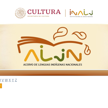
U
V
W
X
Y
Z