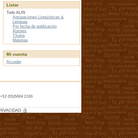
Listar
Todo ALIN
Agrupaciones Lingüísticas &
Lenguas
Por fecha de publicación
Autores
Títulos
Materias
Mi cuenta
Acceder
l. +52 (55)5004 2100
RIVACIDAD