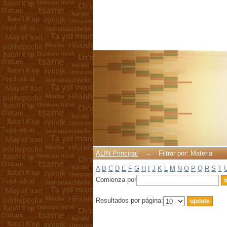
Filtrar por: Materia
ALIN Principal
→
Filtrar por: Materia
A
B
C
D
E
F
G
H
I
J
K
L
M
N
O
P
Q
R
S
T
Comienza por
Resultados por página: