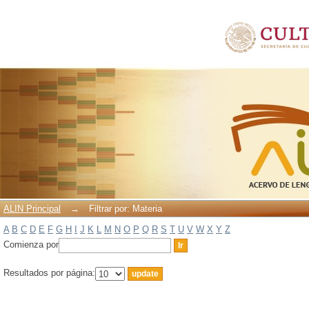
Filtrar por: Materia
ALIN Principal
→
Filtrar por: Materia
A
B
C
D
E
F
G
H
I
J
K
L
M
N
O
P
Q
R
S
T
U
V
W
X
Y
Z
Comienza por
Resultados por página: