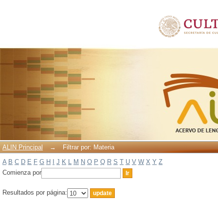
Filtrar por: Materia
ALIN Principal
→
Filtrar por: Materia
A
B
C
D
E
F
G
H
I
J
K
L
M
N
O
P
Q
R
S
T
U
V
W
X
Y
Z
Comienza por
Resultados por página: