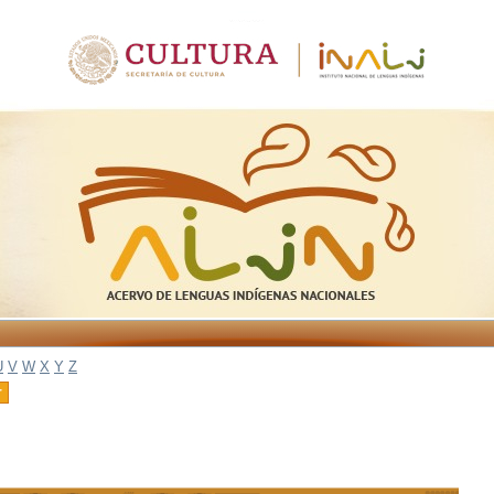
U
V
W
X
Y
Z