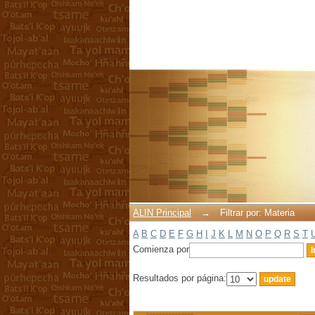
Filtrar por: Materia
ALIN Principal
→
Filtrar por: Materia
A
B
C
D
E
F
G
H
I
J
K
L
M
N
O
P
Q
R
S
T
Comienza por
Resultados por página: