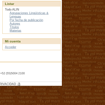
Listar
Todo ALIN
Agrupaciones Lingüísticas &
Lenguas
Por fecha de publicación
Autores
Títulos
Materias
Mi cuenta
Acceder
l. +52 (55)5004 2100
RIVACIDAD