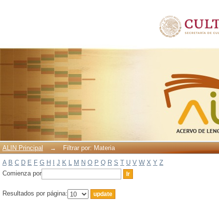
Filtrar por: Materia
ALIN Principal
→
Filtrar por: Materia
A
B
C
D
E
F
G
H
I
J
K
L
M
N
O
P
Q
R
S
T
U
V
W
X
Y
Z
Comienza por
Resultados por página: