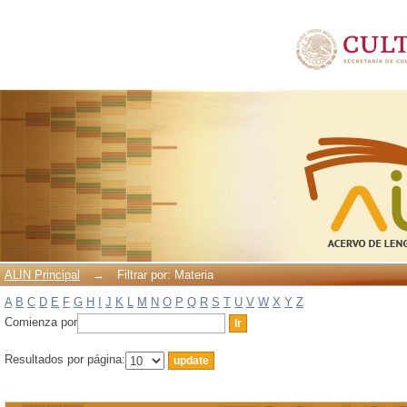
Filtrar por: Materia
ALIN Principal
→
Filtrar por: Materia
A
B
C
D
E
F
G
H
I
J
K
L
M
N
O
P
Q
R
S
T
U
V
W
X
Y
Z
Comienza por
Resultados por página: