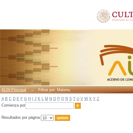
Filtrar por: Materia
ALIN Principal
→
Filtrar por: Materia
A
B
C
D
E
F
G
H
I
J
K
L
M
N
O
P
Q
R
S
T
U
V
W
X
Y
Z
Comienza por
Resultados por página: