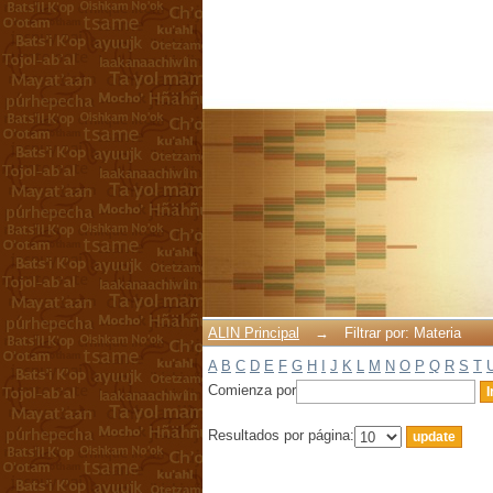
Filtrar por: Materia
ALIN Principal
→
Filtrar por: Materia
A
B
C
D
E
F
G
H
I
J
K
L
M
N
O
P
Q
R
S
T
Comienza por
Resultados por página: