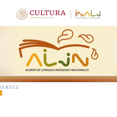
U
V
W
X
Y
Z