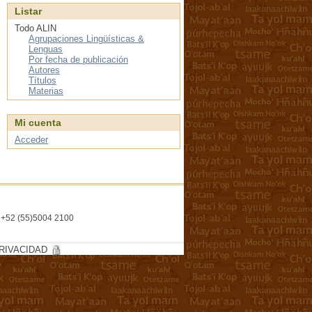
Listar
Todo ALIN
Agrupaciones Lingüísticas &
Lenguas
Por fecha de publicación
Autores
Títulos
Materias
Mi cuenta
Acceder
l. +52 (55)5004 2100
RIVACIDAD