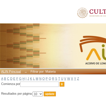
Filtrar por: Materia
ALIN Principal
→
Filtrar por: Materia
A
B
C
D
E
F
G
H
I
J
K
L
M
N
O
P
Q
R
S
T
U
V
W
X
Y
Z
Comienza por
Resultados por página: