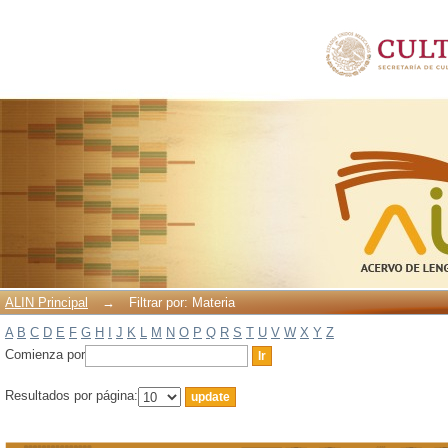
Filtrar por: Materia
ALIN Principal
→
Filtrar por: Materia
A
B
C
D
E
F
G
H
I
J
K
L
M
N
O
P
Q
R
S
T
U
V
W
X
Y
Z
Comienza por
Resultados por página: