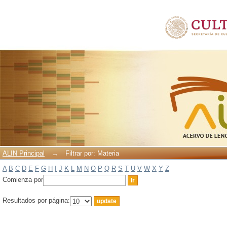
Filtrar por: Materia
ALIN Principal
→
Filtrar por: Materia
A
B
C
D
E
F
G
H
I
J
K
L
M
N
O
P
Q
R
S
T
U
V
W
X
Y
Z
Comienza por
Resultados por página: