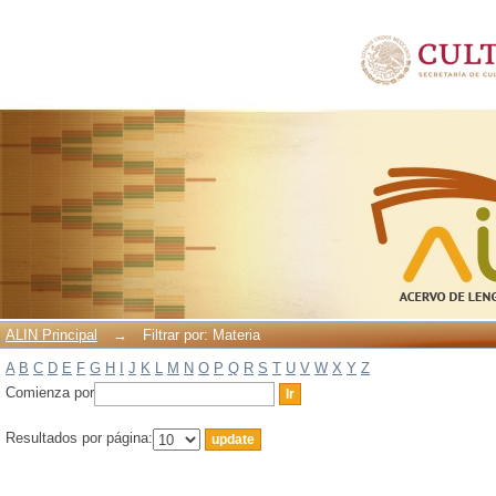
Filtrar por: Materia
ALIN Principal
→
Filtrar por: Materia
A
B
C
D
E
F
G
H
I
J
K
L
M
N
O
P
Q
R
S
T
U
V
W
X
Y
Z
Comienza por
Resultados por página: