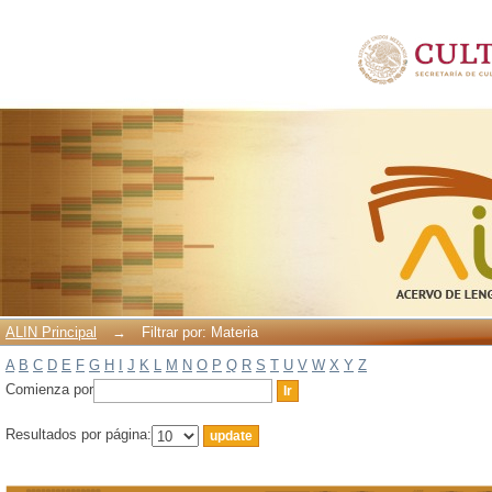
Filtrar por: Materia
ALIN Principal
→
Filtrar por: Materia
A
B
C
D
E
F
G
H
I
J
K
L
M
N
O
P
Q
R
S
T
U
V
W
X
Y
Z
Comienza por
Resultados por página: