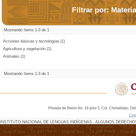
Filtrar por: Materi
Mostrando ítems 1-3 de 1
Acciones básicas y tecnologías (1)
Agricultura y vegetación (1)
Animales (1)
Mostrando ítems 1-3 de 1
Privada de Relox No. 16 piso 5, Col. Chimalistac, De
Con
INSTITUTO NACIONAL DE LENGUAS INDÍGENAS - ALGUNOS DERECHOS