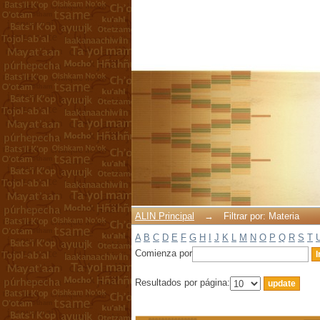
Filtrar por: Materia
ALIN Principal
→
Filtrar por: Materia
A
B
C
D
E
F
G
H
I
J
K
L
M
N
O
P
Q
R
S
T
Comienza por
Resultados por página: