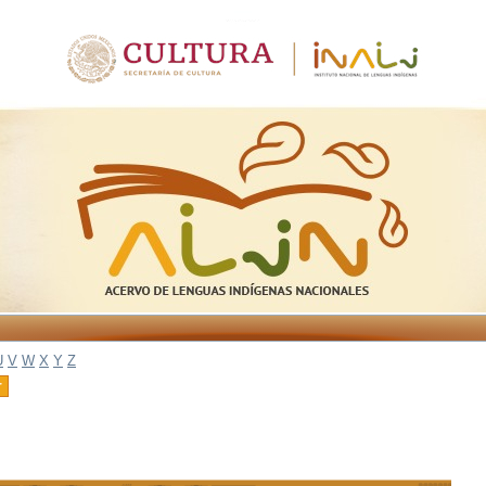
U
V
W
X
Y
Z