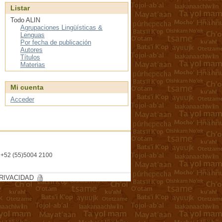
Listar
Todo ALIN
Agrupaciones Lingüísticas &
Lenguas
Por fecha de publicación
Autores
Títulos
Materias
Mi cuenta
Acceder
l. +52 (55)5004 2100
RIVACIDAD