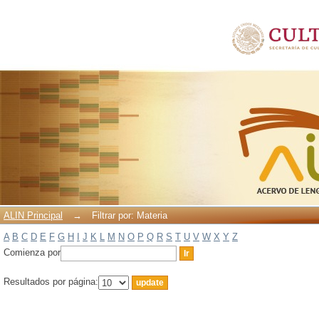
Filtrar por: Materia
ALIN Principal
→
Filtrar por: Materia
A
B
C
D
E
F
G
H
I
J
K
L
M
N
O
P
Q
R
S
T
U
V
W
X
Y
Z
Comienza por
Resultados por página: