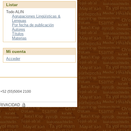
Listar
Todo ALIN
Agrupaciones Lingüísticas &
Lenguas
Por fecha de publicación
Autores
Títulos
Materias
Mi cuenta
Acceder
l. +52 (55)5004 2100
RIVACIDAD