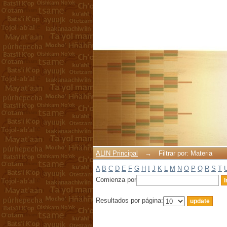
Filtrar por: Materia
ALIN Principal
→
Filtrar por: Materia
A
B
C
D
E
F
G
H
I
J
K
L
M
N
O
P
Q
R
S
T
Comienza por
Resultados por página: