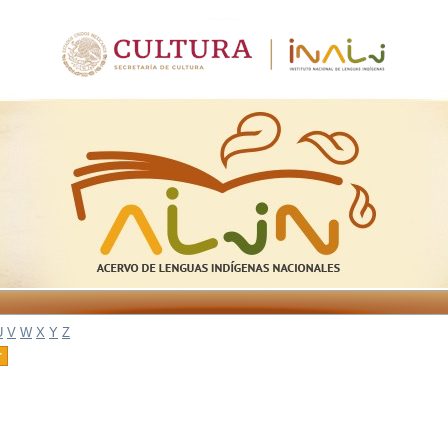
U
V
W
X
Y
Z