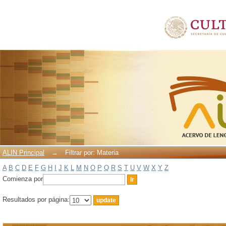
Filtrar por: Materia
ALIN Principal
→
Filtrar por: Materia
A
B
C
D
E
F
G
H
I
J
K
L
M
N
O
P
Q
R
S
T
U
V
W
X
Y
Z
Comienza por
Resultados por página: