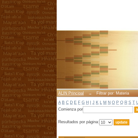
Filtrar por: Materia
ALIN Principal
→
Filtrar por: Materia
A
B
C
D
E
F
G
H
I
J
K
L
M
N
O
P
Q
R
S
T
Comienza por
Resultados por página: