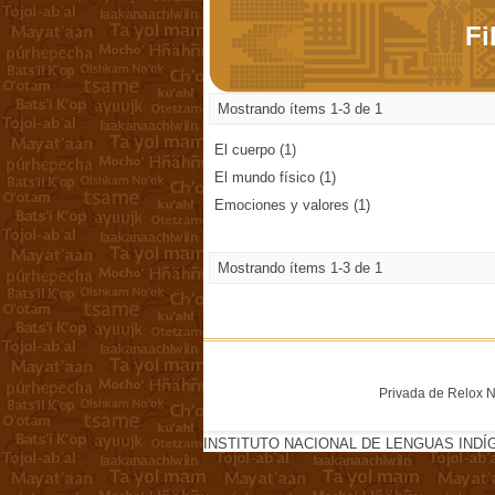
Fi
Mostrando ítems 1-3 de 1
El cuerpo (1)
El mundo físico (1)
Emociones y valores (1)
Mostrando ítems 1-3 de 1
Privada de Relox No
INSTITUTO NACIONAL DE LENGUAS INDÍ