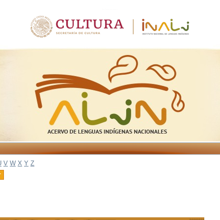
U
V
W
X
Y
Z