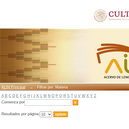
Filtrar por: Materia
ALIN Principal
→
Filtrar por: Materia
A
B
C
D
E
F
G
H
I
J
K
L
M
N
O
P
Q
R
S
T
U
V
W
X
Y
Z
Comienza por
Resultados por página: