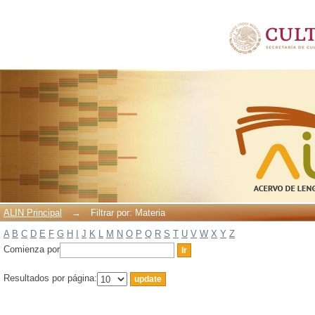
Filtrar por: Materia
ALIN Principal
→
Filtrar por: Materia
A
B
C
D
E
F
G
H
I
J
K
L
M
N
O
P
Q
R
S
T
U
V
W
X
Y
Z
Comienza por
Resultados por página: