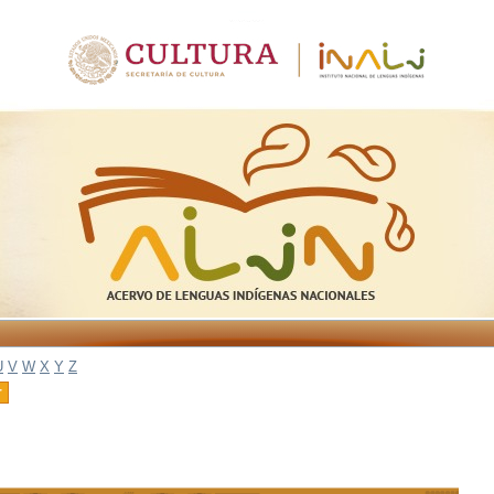
U
V
W
X
Y
Z