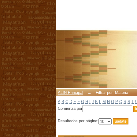
Filtrar por: Materia
ALIN Principal
→
Filtrar por: Materia
A
B
C
D
E
F
G
H
I
J
K
L
M
N
O
P
Q
R
S
T
Comienza por
Resultados por página: