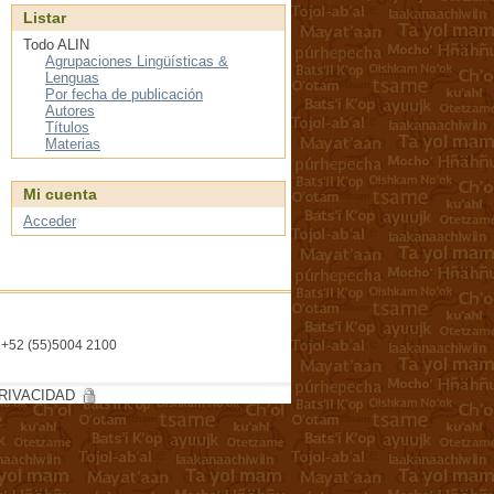
Listar
Todo ALIN
Agrupaciones Lingüísticas &
Lenguas
Por fecha de publicación
Autores
Títulos
Materias
Mi cuenta
Acceder
l. +52 (55)5004 2100
RIVACIDAD