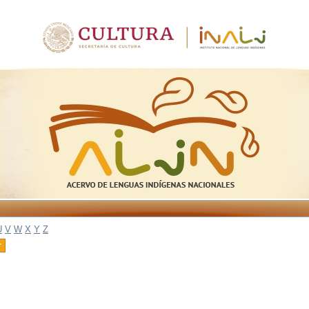
U
V
W
X
Y
Z