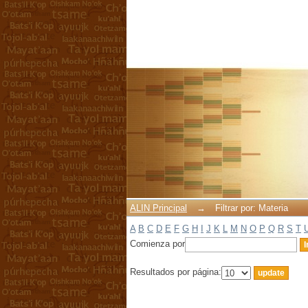
Filtrar por: Materia
ALIN Principal
→
Filtrar por: Materia
A
B
C
D
E
F
G
H
I
J
K
L
M
N
O
P
Q
R
S
T
Comienza por
Resultados por página: