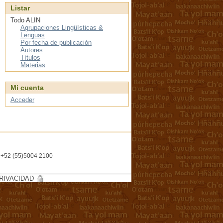
Listar
Todo ALIN
Agrupaciones Lingüísticas &
Lenguas
Por fecha de publicación
Autores
Títulos
Materias
Mi cuenta
Acceder
l. +52 (55)5004 2100
RIVACIDAD