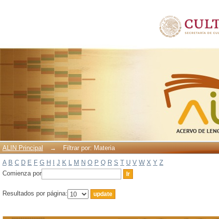
Filtrar por: Materia
ALIN Principal
→
Filtrar por: Materia
A
B
C
D
E
F
G
H
I
J
K
L
M
N
O
P
Q
R
S
T
U
V
W
X
Y
Z
Comienza por
Resultados por página: