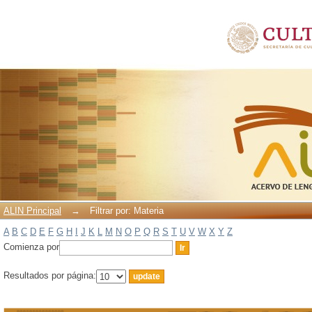
Filtrar por: Materia
ALIN Principal
→
Filtrar por: Materia
A
B
C
D
E
F
G
H
I
J
K
L
M
N
O
P
Q
R
S
T
U
V
W
X
Y
Z
Comienza por
Resultados por página: