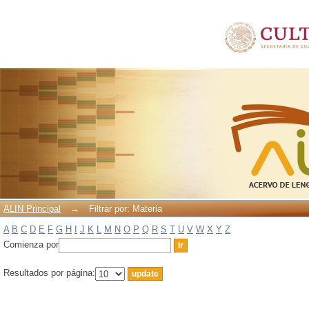
Filtrar por: Materia
ALIN Principal
→
Filtrar por: Materia
A
B
C
D
E
F
G
H
I
J
K
L
M
N
O
P
Q
R
S
T
U
V
W
X
Y
Z
Comienza por
Resultados por página: