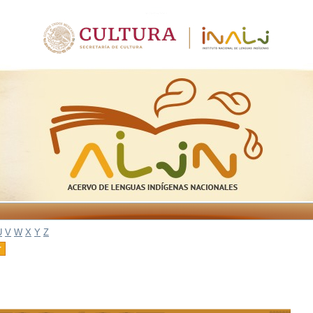
U
V
W
X
Y
Z