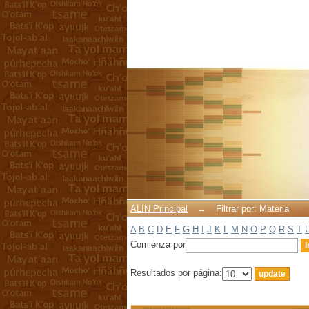
Filtrar por: Materia
ALIN Principal
→
Filtrar por: Materia
A
B
C
D
E
F
G
H
I
J
K
L
M
N
O
P
Q
R
S
T
Comienza por
Resultados por página: