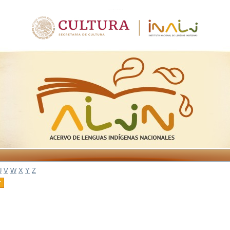
U
V
W
X
Y
Z