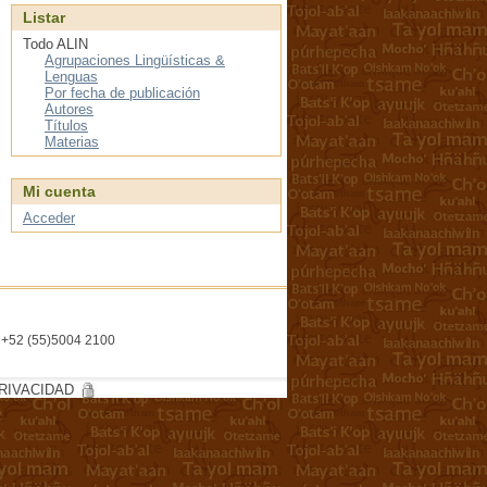
Listar
Todo ALIN
Agrupaciones Lingüísticas &
Lenguas
Por fecha de publicación
Autores
Títulos
Materias
Mi cuenta
Acceder
l. +52 (55)5004 2100
RIVACIDAD