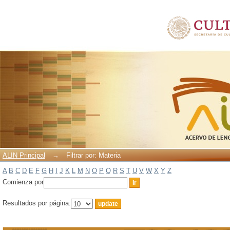
Filtrar por: Materia
ALIN Principal
→
Filtrar por: Materia
A
B
C
D
E
F
G
H
I
J
K
L
M
N
O
P
Q
R
S
T
U
V
W
X
Y
Z
Comienza por
Resultados por página: