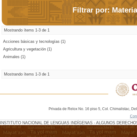
Filtrar por: Materi
Mostrando ítems 1-3 de 1
Acciones básicas y tecnologías (1)
Agricultura y vegetación (1)
Animales (1)
Mostrando ítems 1-3 de 1
Privada de Relox No. 16 piso 5, Col. Chimalistac, De
Con
INSTITUTO NACIONAL DE LENGUAS INDÍGENAS - ALGUNOS DERECHOS