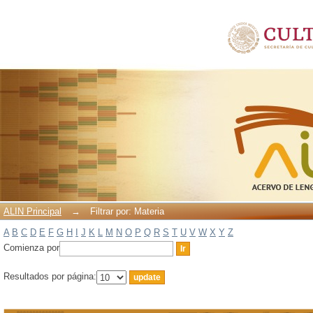
Filtrar por: Materia
ALIN Principal
→
Filtrar por: Materia
A
B
C
D
E
F
G
H
I
J
K
L
M
N
O
P
Q
R
S
T
U
V
W
X
Y
Z
Comienza por
Resultados por página: