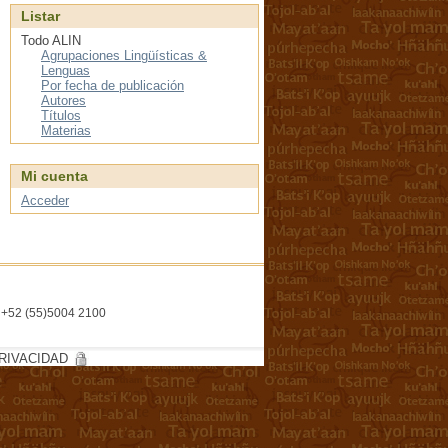
Listar
Todo ALIN
Agrupaciones Lingüísticas &
Lenguas
Por fecha de publicación
Autores
Títulos
Materias
Mi cuenta
Acceder
l. +52 (55)5004 2100
RIVACIDAD