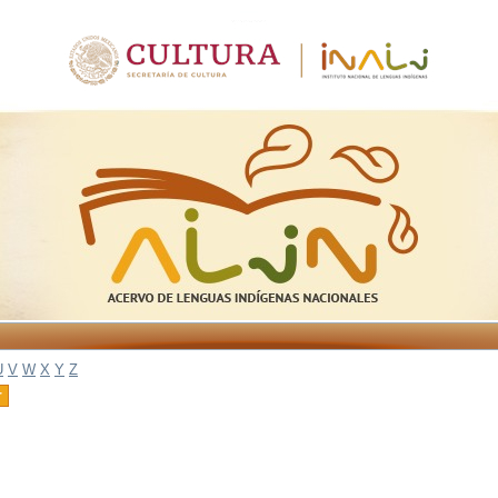
U
V
W
X
Y
Z