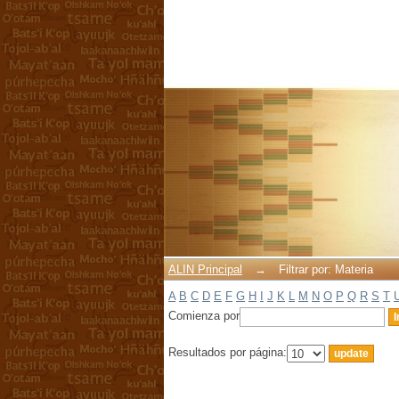
Filtrar por: Materia
ALIN Principal
→
Filtrar por: Materia
A
B
C
D
E
F
G
H
I
J
K
L
M
N
O
P
Q
R
S
T
Comienza por
Resultados por página: