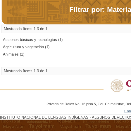
Filtrar por: Materi
Mostrando ítems 1-3 de 1
Acciones básicas y tecnologías (1)
Agricultura y vegetación (1)
Animales (1)
Mostrando ítems 1-3 de 1
Privada de Relox No. 16 piso 5, Col. Chimalistac, De
Con
INSTITUTO NACIONAL DE LENGUAS INDÍGENAS - ALGUNOS DERECHOS