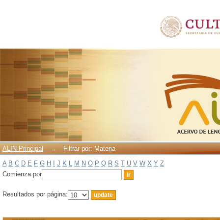
Filtrar por: Materia
ALIN Principal
→
Filtrar por: Materia
A
B
C
D
E
F
G
H
I
J
K
L
M
N
O
P
Q
R
S
T
U
V
W
X
Y
Z
Comienza por
Resultados por página: