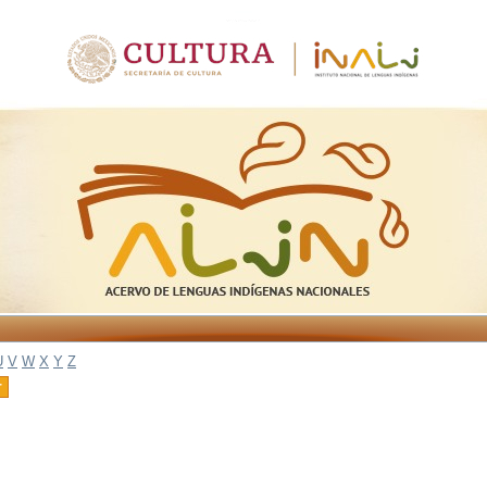
U
V
W
X
Y
Z