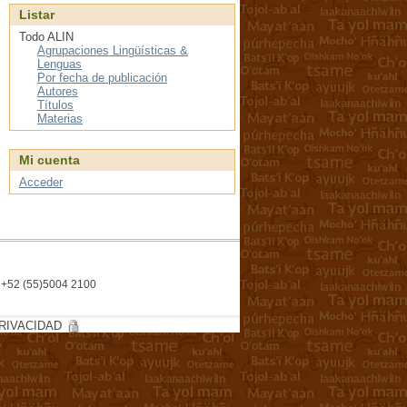
Listar
Todo ALIN
Agrupaciones Lingüísticas &
Lenguas
Por fecha de publicación
Autores
Títulos
Materias
Mi cuenta
Acceder
l. +52 (55)5004 2100
RIVACIDAD