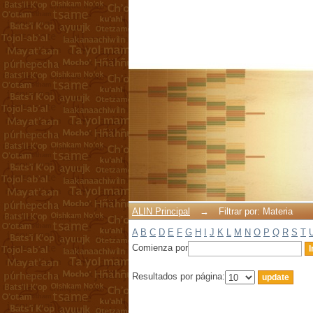
Filtrar por: Materia
ALIN Principal
→
Filtrar por: Materia
A
B
C
D
E
F
G
H
I
J
K
L
M
N
O
P
Q
R
S
T
Comienza por
Resultados por página: