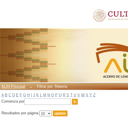
Filtrar por: Materia
ALIN Principal
→
Filtrar por: Materia
A
B
C
D
E
F
G
H
I
J
K
L
M
N
O
P
Q
R
S
T
U
V
W
X
Y
Z
Comienza por
Resultados por página: