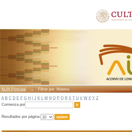
Filtrar por: Materia
ALIN Principal
→
Filtrar por: Materia
A
B
C
D
E
F
G
H
I
J
K
L
M
N
O
P
Q
R
S
T
U
V
W
X
Y
Z
Comienza por
Resultados por página: