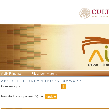
Filtrar por: Materia
ALIN Principal
→
Filtrar por: Materia
A
B
C
D
E
F
G
H
I
J
K
L
M
N
O
P
Q
R
S
T
U
V
W
X
Y
Z
Comienza por
Resultados por página: