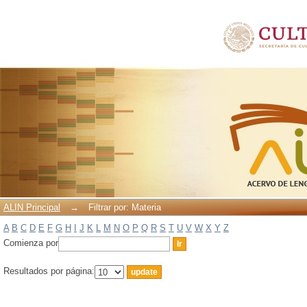
Filtrar por: Materia
ALIN Principal
→
Filtrar por: Materia
A
B
C
D
E
F
G
H
I
J
K
L
M
N
O
P
Q
R
S
T
U
V
W
X
Y
Z
Comienza por
Resultados por página: