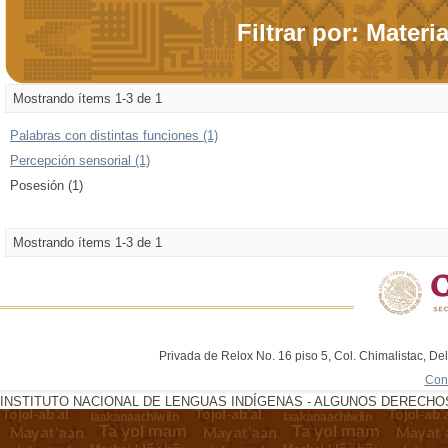
Filtrar por: Materi
Mostrando ítems 1-3 de 1
Palabras con distintas funciones (1)
Percepción sensorial (1)
Posesión (1)
Mostrando ítems 1-3 de 1
Privada de Relox No. 16 piso 5, Col. Chimalistac, De
Con
INSTITUTO NACIONAL DE LENGUAS INDÍGENAS - ALGUNOS DERECHOS