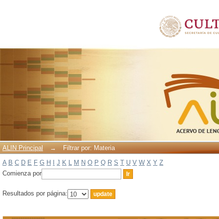
Filtrar por: Materia
ALIN Principal
→
Filtrar por: Materia
A
B
C
D
E
F
G
H
I
J
K
L
M
N
O
P
Q
R
S
T
U
V
W
X
Y
Z
Comienza por
Resultados por página: