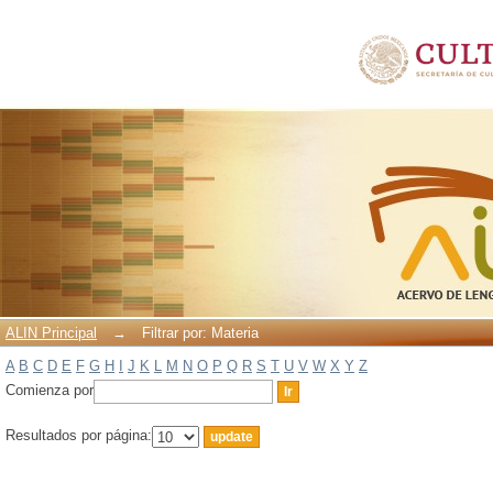
Filtrar por: Materia
ALIN Principal
→
Filtrar por: Materia
A
B
C
D
E
F
G
H
I
J
K
L
M
N
O
P
Q
R
S
T
U
V
W
X
Y
Z
Comienza por
Resultados por página: