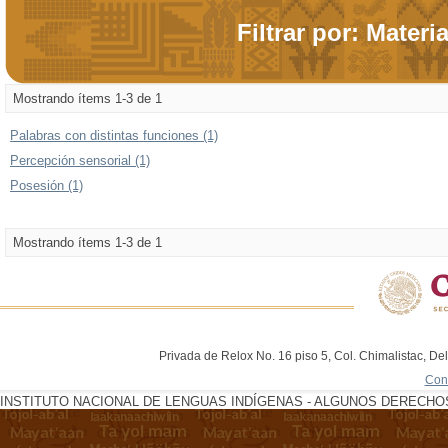
Filtrar por: Materi
Mostrando ítems 1-3 de 1
Palabras con distintas funciones (1)
Percepción sensorial (1)
Posesión (1)
Mostrando ítems 1-3 de 1
Privada de Relox No. 16 piso 5, Col. Chimalistac, De
Con
INSTITUTO NACIONAL DE LENGUAS INDÍGENAS - ALGUNOS DERECHOS