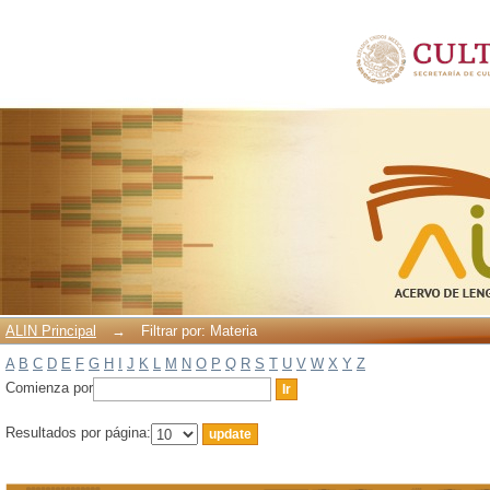
Filtrar por: Materia
ALIN Principal
→
Filtrar por: Materia
A
B
C
D
E
F
G
H
I
J
K
L
M
N
O
P
Q
R
S
T
U
V
W
X
Y
Z
Comienza por
Resultados por página: