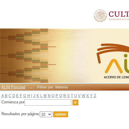
Filtrar por: Materia
ALIN Principal
→
Filtrar por: Materia
A
B
C
D
E
F
G
H
I
J
K
L
M
N
O
P
Q
R
S
T
U
V
W
X
Y
Z
Comienza por
Resultados por página: