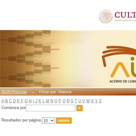
Filtrar por: Materia
ALIN Principal
→
Filtrar por: Materia
A
B
C
D
E
F
G
H
I
J
K
L
M
N
O
P
Q
R
S
T
U
V
W
X
Y
Z
Comienza por
Resultados por página: