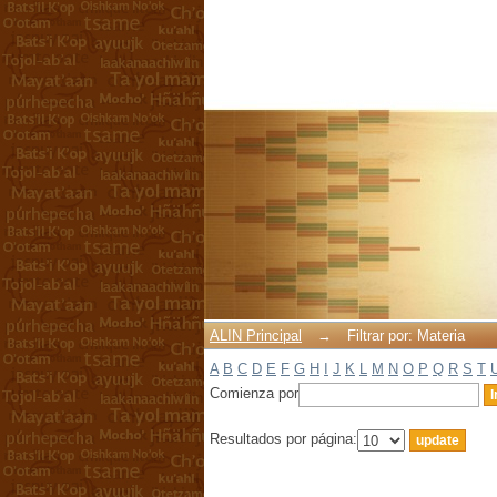
Filtrar por: Materia
ALIN Principal
→
Filtrar por: Materia
A
B
C
D
E
F
G
H
I
J
K
L
M
N
O
P
Q
R
S
T
Comienza por
Resultados por página: