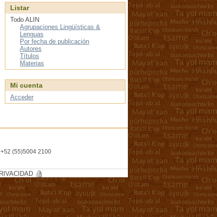
Listar
Todo ALIN
Agrupaciones Lingüísticas &
Lenguas
Por fecha de publicación
Autores
Títulos
Materias
Mi cuenta
Acceder
l. +52 (55)5004 2100
RIVACIDAD