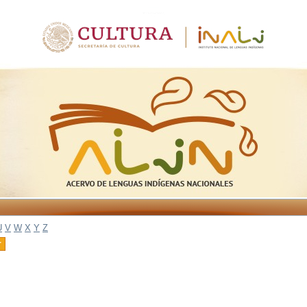
U
V
W
X
Y
Z