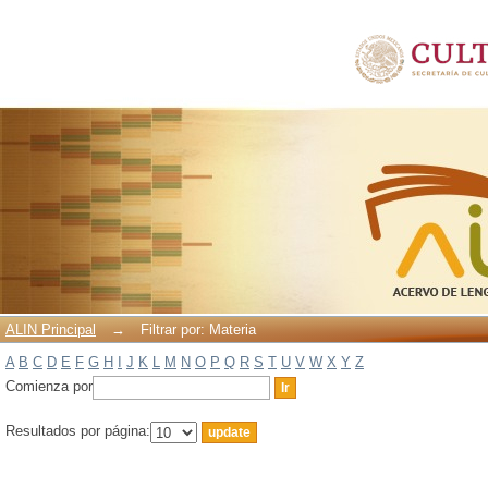
Filtrar por: Materia
ALIN Principal
→
Filtrar por: Materia
A
B
C
D
E
F
G
H
I
J
K
L
M
N
O
P
Q
R
S
T
U
V
W
X
Y
Z
Comienza por
Resultados por página: